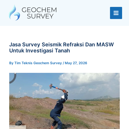
Skip
to
content
Jasa Survey Seismik Refraksi Dan MASW
Untuk Investigasi Tanah
By
Tim Teknis Geochem Survey
/
May 27, 2026