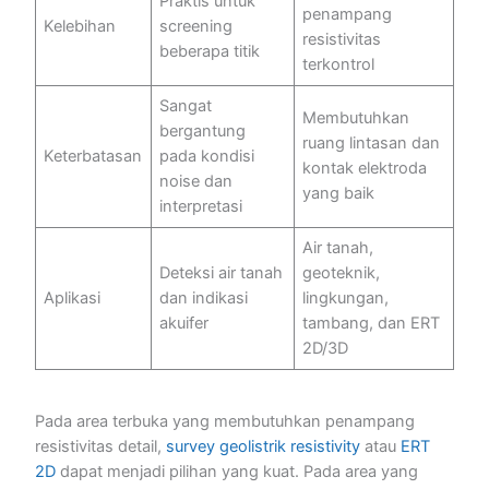
Praktis untuk
penampang
Kelebihan
screening
resistivitas
beberapa titik
terkontrol
Sangat
Membutuhkan
bergantung
ruang lintasan dan
Keterbatasan
pada kondisi
kontak elektroda
noise dan
yang baik
interpretasi
Air tanah,
Deteksi air tanah
geoteknik,
Aplikasi
dan indikasi
lingkungan,
akuifer
tambang, dan ERT
2D/3D
Pada area terbuka yang membutuhkan penampang
resistivitas detail,
survey geolistrik resistivity
atau
ERT
2D
dapat menjadi pilihan yang kuat. Pada area yang